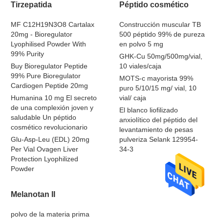
Tirzepatida
Péptido cosmético
MF C12H19N3O8 Cartalax
Construcción muscular TB
20mg - Bioregulator
500 péptido 99% de pureza
Lyophilised Powder With
en polvo 5 mg
99% Purity
GHK-Cu 50mg/500mg/vial,
Buy Bioregulator Peptide
10 viales/caja
99% Pure Bioregulator
MOTS-c mayorista 99%
Cardiogen Peptide 20mg
puro 5/10/15 mg/ vial, 10
Humanina 10 mg El secreto
vial/ caja
de una complexión joven y
El blanco liofilizado
saludable Un péptido
anxiolítico del péptido del
cosmético revolucionario
levantamiento de pesas
Glu-Asp-Leu (EDL) 20mg
pulveriza Selank 129954-
Per Vial Ovagen Liver
34-3
Protection Lyophilized
Powder
Melanotan II
polvo de la materia prima