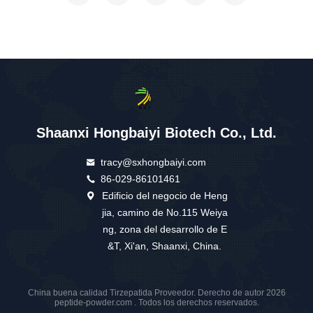
Shaanxi Hongbaiyi Biotech Co., Ltd.
tracy@sxhongbaiyi.com
86-029-86101461
Edificio del negocio de Heng
jia, camino de No.115 Weiya
ng, zona del desarrollo de E
&T, Xi'an, Shaanxi, China.
China buena calidad Tirzepatida Proveedor. Derecho de autor 2026
peptide-powder.com . Todos los derechos reservados.