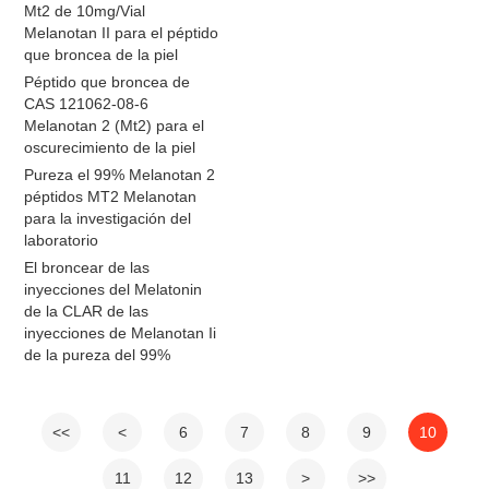
Mt2 de 10mg/Vial
Melanotan II para el péptido
que broncea de la piel
Péptido que broncea de
CAS 121062-08-6
Melanotan 2 (Mt2) para el
oscurecimiento de la piel
Pureza el 99% Melanotan 2
péptidos MT2 Melanotan
para la investigación del
laboratorio
El broncear de las
inyecciones del Melatonin
de la CLAR de las
inyecciones de Melanotan Ii
de la pureza del 99%
<<
<
6
7
8
9
10
11
12
13
>
>>