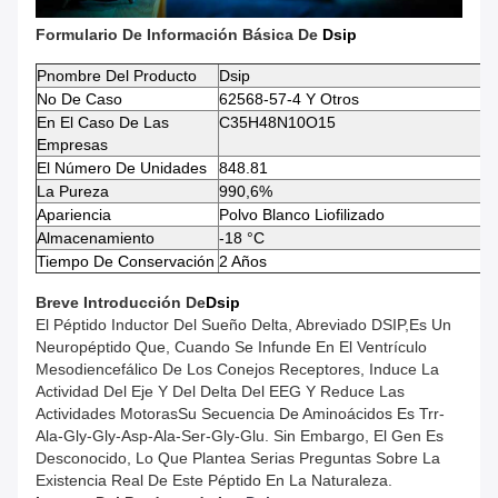
Formulario De Información Básica De
Dsip
P
Nombre Del Producto
Dsip
No De Caso
62568-57-4 Y Otros
En El Caso De Las
C35H48N10O15
Empresas
El Número De Unidades
848.81
La Pureza
990,6%
Apariencia
Polvo Blanco Liofilizado
Almacenamiento
-18 °C
Tiempo De Conservación
2 Años
Breve Introducción De
Dsip
El Péptido Inductor Del Sueño Delta, Abreviado DSIP,es Un
Neuropéptido Que, Cuando Se Infunde En El Ventrículo
Mesodiencefálico De Los Conejos Receptores, Induce La
Actividad Del Eje Y Del Delta Del EEG Y Reduce Las
Actividades MotorasSu Secuencia De Aminoácidos Es Trr-
Аlа-Gly-Gly-Asp-Ala-Ser-Gly-Glu. Sin Embargo, El Gen Es
Desconocido, Lo Que Plantea Serias Preguntas Sobre La
Existencia Real De Este Péptido En La Naturaleza.