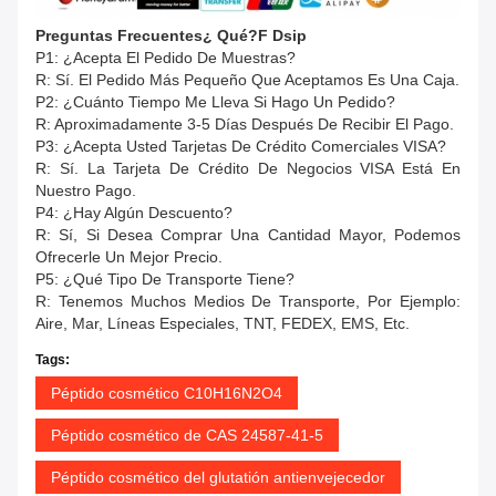
Preguntas Frecuentes
¿ Qué?
F
Dsip
P1: ¿Acepta El Pedido De Muestras?
R: Sí. El Pedido Más Pequeño Que Aceptamos Es Una Caja.
P2: ¿Cuánto Tiempo Me Lleva Si Hago Un Pedido?
R: Aproximadamente 3-5 Días Después De Recibir El Pago.
P3: ¿Acepta Usted Tarjetas De Crédito Comerciales VISA?
R: Sí. La Tarjeta De Crédito De Negocios VISA Está En
Nuestro Pago.
P4: ¿Hay Algún Descuento?
R: Sí, Si Desea Comprar Una Cantidad Mayor, Podemos
Ofrecerle Un Mejor Precio.
P5: ¿Qué Tipo De Transporte Tiene?
R: Tenemos Muchos Medios De Transporte, Por Ejemplo:
Aire, Mar, Líneas Especiales, TNT, FEDEX, EMS, Etc.
Tags:
Péptido cosmético C10H16N2O4
Péptido cosmético de CAS 24587-41-5
Péptido cosmético del glutatión antienvejecedor