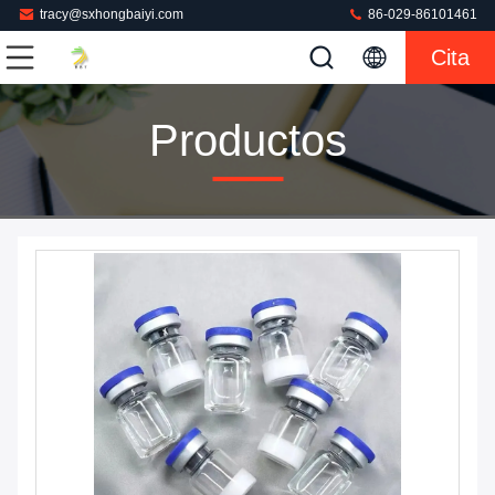
tracy@sxhongbaiyi.com
86-029-86101461
Cita
Productos