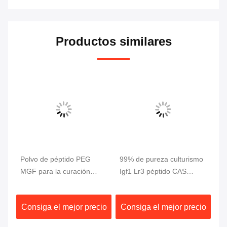
Productos similares
os
Polvo de péptido PEG
99% de pureza culturismo
5M
in
MGF para la curación
Igf1 Lr3 péptido CAS
Ho
ra
muscular, 99% de pureza,
946870-92-4
li
2 mg/vial
G
io
Consiga el mejor precio
Consiga el mejor precio
C