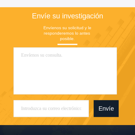
Envíe su investigación
Envíenos su solicitud y le 
responderemos lo antes 
posible.
Envíe