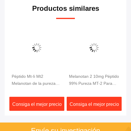
Productos similares
an
Péptido Mt-Ii Mt2
Melanotan 2 10mg Péptido
Po
do
Melanotan de la pureza
99% Pureza MT-2 Para
pu
elevada del 99% 2
Ganancia Muscular
cu
péptidos para broncear de
An
io
Consiga el mejor precio
Consiga el mejor precio
C
la piel
Cr
Envíe su investigación