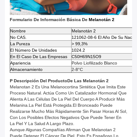
Formulario De Información Básica De
Melanotán 2
Nombre
Melanotán 2
No CAS.
121062-08-6 El Año De Su Nacimi
La Pureza
> 99,3%
El Número De Unidades
1024.2
En El Caso De Las Empresas
C50H69N15O9
Apariencia
Polvo Liofilizado Blanco
Almacenamiento
2-8°C
P Descripción Del Producto
De Las
Melanotán 2
Melanotan 2 Es Una Melanocortina Sintética Que Imita Este
Proceso Natural. Actúa Como Un Catalizador Hormonal Que
Alienta A Las Células De La Piel Del Cuerpo A Producir Más
Melanina.La Piel Está Protegida.El Bronceado Puede
Realizarse Mucho Más Rápidamente Sin Pasar Horas Al Sol,
Con Los Posibles Efectos Negativos Que Puede Tener En
La Piel Y La Salud A Largo Plazo.
Aunque Algunas Compañías Afirman Que Melanotan 2
Puede Detener El Cáncer De Piel, Esto Es Engañoso.Lo