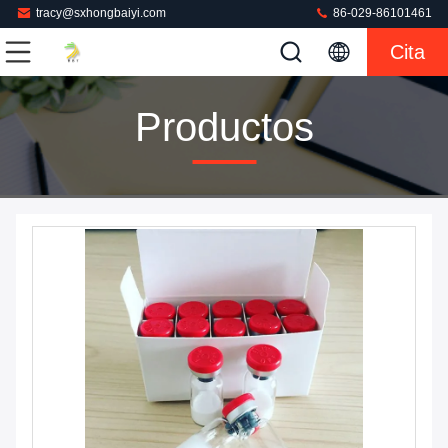
tracy@sxhongbaiyi.com
86-029-86101461
Cita
Productos