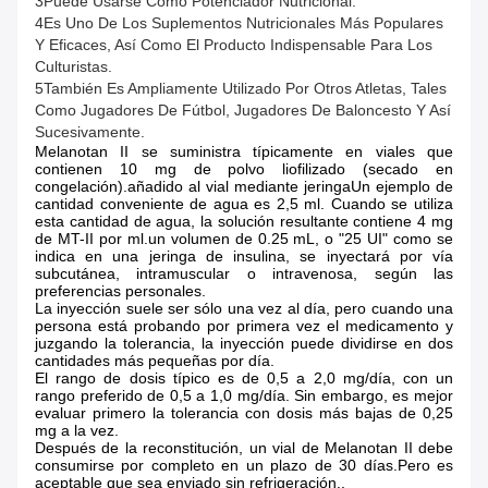
3Puede Usarse Como Potenciador Nutricional.
4Es Uno De Los Suplementos Nutricionales Más Populares
Y Eficaces, Así Como El Producto Indispensable Para Los
Culturistas.
5También Es Ampliamente Utilizado Por Otros Atletas, Tales
Como Jugadores De Fútbol, Jugadores De Baloncesto Y Así
Sucesivamente.
Melanotan II se suministra típicamente en viales que
contienen 10 mg de polvo liofilizado (secado en
congelación).añadido al vial mediante jeringaUn ejemplo de
cantidad conveniente de agua es 2,5 ml. Cuando se utiliza
esta cantidad de agua, la solución resultante contiene 4 mg
de MT-II por ml.un volumen de 0.25 mL, o "25 UI" como se
indica en una jeringa de insulina, se inyectará por vía
subcutánea, intramuscular o intravenosa, según las
preferencias personales.
La inyección suele ser sólo una vez al día, pero cuando una
persona está probando por primera vez el medicamento y
juzgando la tolerancia, la inyección puede dividirse en dos
cantidades más pequeñas por día.
El rango de dosis típico es de 0,5 a 2,0 mg/día, con un
rango preferido de 0,5 a 1,0 mg/día. Sin embargo, es mejor
evaluar primero la tolerancia con dosis más bajas de 0,25
mg a la vez.
Después de la reconstitución, un vial de Melanotan II debe
consumirse por completo en un plazo de 30 días.Pero es
aceptable que sea enviado sin refrigeración..