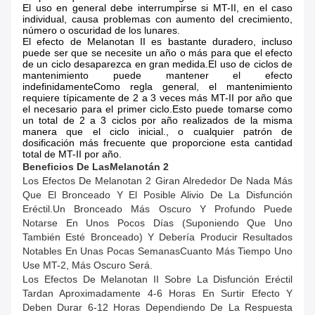
El uso en general debe interrumpirse si MT-II, en el caso
individual, causa problemas con aumento del crecimiento,
número o oscuridad de los lunares.
El efecto de Melanotan II es bastante duradero, incluso
puede ser que se necesite un año o más para que el efecto
de un ciclo desaparezca en gran medida.El uso de ciclos de
mantenimiento puede mantener el efecto
indefinidamenteComo regla general, el mantenimiento
requiere típicamente de 2 a 3 veces más MT-II por año que
el necesario para el primer ciclo.Esto puede tomarse como
un total de 2 a 3 ciclos por año realizados de la misma
manera que el ciclo inicial., o cualquier patrón de
dosificación más frecuente que proporcione esta cantidad
total de MT-II por año.
Beneficios
De Las
Melanotán 2
Los Efectos De Melanotan 2 Giran Alrededor De Nada Más
Que El Bronceado Y El Posible Alivio De La Disfunción
Eréctil.Un Bronceado Más Oscuro Y Profundo Puede
Notarse En Unos Pocos Días (suponiendo Que Uno
También Esté Bronceado) Y Debería Producir Resultados
Notables En Unas Pocas SemanasCuanto Más Tiempo Uno
Use MT-2, Más Oscuro Será.
Los Efectos De Melanotan II Sobre La Disfunción Eréctil
Tardan Aproximadamente 4-6 Horas En Surtir Efecto Y
Deben Durar 6-12 Horas Dependiendo De La Respuesta