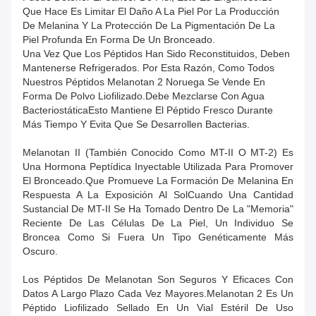
Que Hace Es Limitar El Daño A La Piel Por La Producción
De Melanina Y La Protección De La Pigmentación De La
Piel Profunda En Forma De Un Bronceado.
Una Vez Que Los Péptidos Han Sido Reconstituidos, Deben
Mantenerse Refrigerados. Por Esta Razón, Como Todos
Nuestros Péptidos Melanotan 2 Noruega Se Vende En
Forma De Polvo Liofilizado.debe Mezclarse Con Agua
BacteriostáticaEsto Mantiene El Péptido Fresco Durante
Más Tiempo Y Evita Que Se Desarrollen Bacterias.
Melanotan II (también Conocido Como MT-II O MT-2) Es
Una Hormona Peptídica Inyectable Utilizada Para Promover
El Bronceado.que Promueve La Formación De Melanina En
Respuesta A La Exposición Al SolCuando Una Cantidad
Sustancial De MT-II Se Ha Tomado Dentro De La "memoria"
Reciente De Las Células De La Piel, Un Individuo Se
Broncea Como Si Fuera Un Tipo Genéticamente Más
Oscuro.
Los Péptidos De Melanotan Son Seguros Y Eficaces Con
Datos A Largo Plazo Cada Vez Mayores.Melanotan 2 Es Un
Péptido Liofilizado Sellado En Un Vial Estéril De Uso