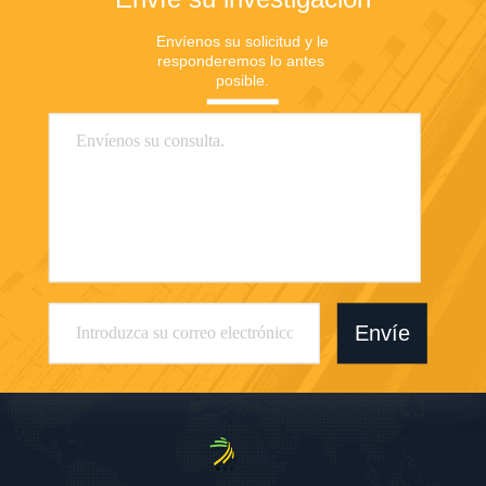
Envíenos su solicitud y le 
responderemos lo antes 
posible.
Envíe