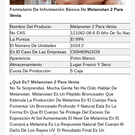
Formulario De Información Básica De
Melanotan 2 Para
Venta
Nombre Del Producto
Melanotan 2 Para Venta
No CAS.
121062-08-6 El Año De Su Nacimi
La Pureza
El 99%
El Número De Unidades
1024.2
En El Caso De Las Empresas
C50H69N15O9
Apariencia
Polvo Blanco
Almacenamiento
Lugar Fresco Y Seco
Cuota De Producción
5 Caja
¿Qué Es?
Melanotan 2 Para Venta
No Te Sorprendas. Mucha Gente No Ha Oído Hablar De
Melanotan. Melanotan Es Un Péptido Bronceador Que
Estimula La Producción De Melanina En El Cuerpo Para
Fomentar Un Bronceado Profundo Y Natural.Esta Es La
Forma En Que El Cuerpo Se Protege Del Exceso De
Exposición Al Sol Aumentando El Nivel De Melanina En El
CuerpoLa Melanina Es La Respuesta Natural Del Cuerpo Al
Daño De Los Rayos UV. El Resultado Final Es Un