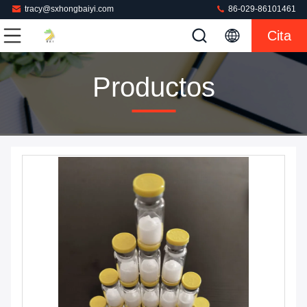
tracy@sxhongbaiyi.com
86-029-86101461
Cita
Productos