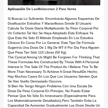
Aplicación
De Las
Melanotan 2 Para Venta
Si Buscas Lo Suficiente, Encontrarás Algunos Esquemas De
Dosificación Extraños Y Maravillosos Donde El Usuario
Calcula Su Dosis Diaria Multiplicando Su Peso Corporal Por
Un Cofactor.Tal Vez Se Haya Adoptado Este Enfoque Ya
Que Este Ha Sido El Método Empleado En Los Estudios
Clínicos En Curso.Por Lo General, Este Tipo De Fórmula
Sugeriría Una Dosis De 1 Mg De MT-II Por Día Para Alguien
Que Pesa Tan Sólo 110 Libras (50 Kg).
The Cynical Among Us Might Be Forgiven For Thinking That
These Formulae Are Constructed By Those With A Personal
Interest In The Sale Of The Product As I Believe This To Be
More Than Necessary To Achieve A Great ResultDe Hecho,
Hay Muchos Casos En Los Que Los Usuarios Sienten Que
Se Han Vuelto Demasiado Oscuros.
Si Bien No Tengo Ningún Problema Con Una Escala De
Dosis De Peso Corporal En Principio, No Puedo Evitar
Pensar Que No Sólo Es Innecesario (especialmente Para
Los Matemáticamente Desafiados),pero También Evita La
Capacidad De Aumentar Gradualmente Las Dosis Desde Un