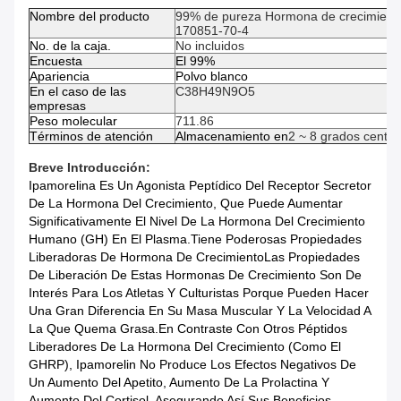
Nombre del producto
99% de pureza Hormona de crecimiento
170851-70-4
No. de la caja.
No incluidos
Encuesta
El 99%
Apariencia
Polvo blanco
En el caso de las
C38H49N9O5
empresas
Peso molecular
711.86
Términos de atención
Almacenamiento en
2 ~ 8 grados centíg
Breve Introducción:
Ipamorelina Es Un Agonista Peptídico Del Receptor Secretor
De La Hormona Del Crecimiento, Que Puede Aumentar
Significativamente El Nivel De La Hormona Del Crecimiento
Humano (GH) En El Plasma.Tiene Poderosas Propiedades
Liberadoras De Hormona De CrecimientoLas Propiedades
De Liberación De Estas Hormonas De Crecimiento Son De
Interés Para Los Atletas Y Culturistas Porque Pueden Hacer
Una Gran Diferencia En Su Masa Muscular Y La Velocidad A
La Que Quema Grasa.En Contraste Con Otros Péptidos
Liberadores De La Hormona Del Crecimiento (como El
GHRP), Ipamorelin No Produce Los Efectos Negativos De
Un Aumento Del Apetito, Aumento De La Prolactina Y
Aumento Del Cortisol, Asegurando Así Sus Beneficios.