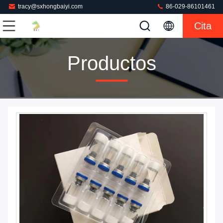
tracy@sxhongbaiyi.com
86-029-86101461
Cita
Productos