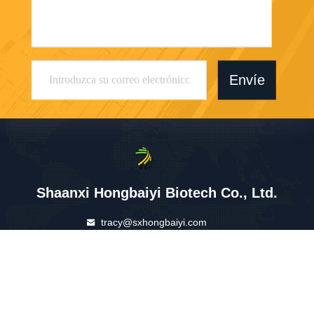
Envíe
Shaanxi Hongbaiyi Biotech Co., Ltd.
tracy@sxhongbaiyi.com
86-029-86101461
Edificio del negocio de Heng
jia, camino de No.115 Weiya
ng, zona del desarrollo de E
&T, Xi'an, Shaanxi, China.