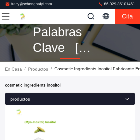
tracy@sxhongbaiyi.com
86-029-86101461
Cita
Palabras
Clave [
Cosmetic
/
/
Cosmetic Ingredients Inositol Fabricante E
En Casa
Productos
Ingredients
cosmetic ingredients inositol
Inositol ]
productos
Coincidencia
1 Productos