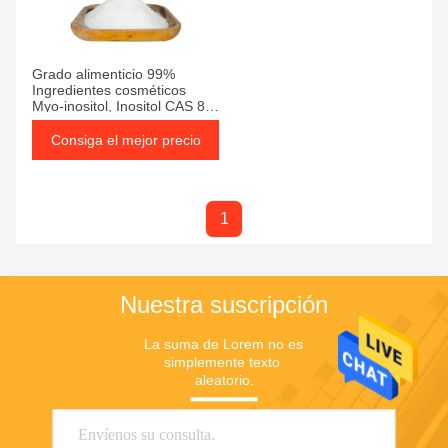
Grado alimenticio 99%
Ingredientes cosméticos
Myo-inositol, Inositol CAS 87-
89-8
Consiga el mejor precio
1
Nuestra suscripción
La suma de Lorem no es 
simplemente texto 
aleatorio.